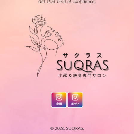
Get that kind of confidence.
小顔
ボディ
© 2026, SUQRAS.